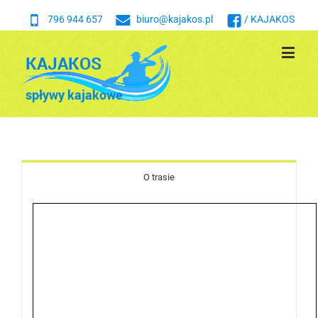
796 944 657
biuro@kajakos.pl
/ KAJAKOS
O trasie