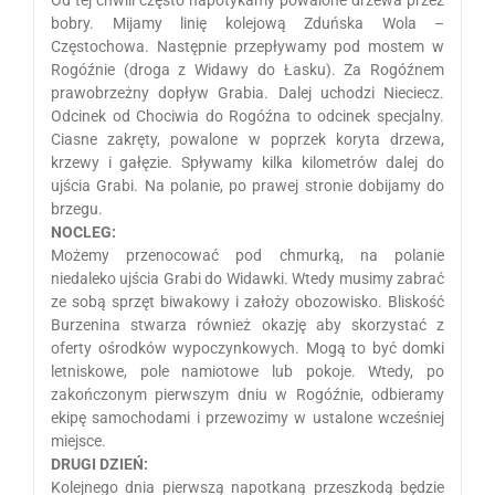
Od tej chwili często napotykamy powalone drzewa przez
bobry. Mijamy linię kolejową Zduńska Wola –
Częstochowa. Następnie przepływamy pod mostem w
Rogóźnie (droga z Widawy do Łasku). Za Rogóźnem
prawobrzeżny dopływ Grabia. Dalej uchodzi Nieciecz.
Odcinek od Chociwia do Rogóźna to odcinek specjalny.
Ciasne zakręty, powalone w poprzek koryta drzewa,
krzewy i gałęzie. Spływamy kilka kilometrów dalej do
ujścia Grabi. Na polanie, po prawej stronie dobijamy do
brzegu.
NOCLEG:
Możemy przenocować pod chmurką, na polanie
niedaleko ujścia Grabi do Widawki. Wtedy musimy zabrać
ze sobą sprzęt biwakowy i założy obozowisko. Bliskość
Burzenina stwarza również okazję aby skorzystać z
oferty ośrodków wypoczynkowych. Mogą to być domki
letniskowe, pole namiotowe lub pokoje. Wtedy, po
zakończonym pierwszym dniu w Rogóźnie, odbieramy
ekipę samochodami i przewozimy w ustalone wcześniej
miejsce.
DRUGI DZIEŃ:
Kolejnego dnia pierwszą napotkaną przeszkodą będzie