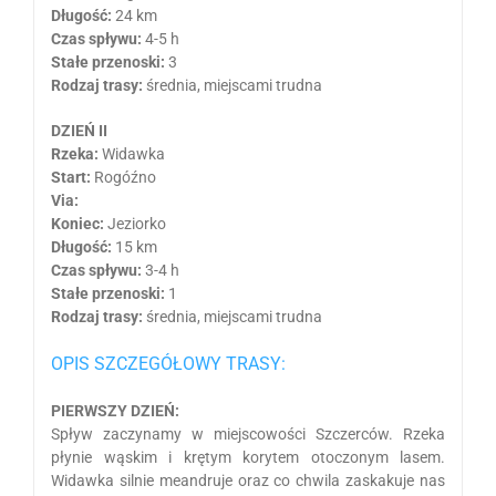
Długość:
24 km
Czas spływu:
4-5 h
Stałe przenoski:
3
Rodzaj trasy:
średnia, miejscami trudna
DZIEŃ II
Rzeka:
Widawka
Start:
Rogóźno
Via:
Koniec:
Jeziorko
Długość:
15 km
Czas spływu:
3-4 h
Stałe przenoski:
1
Rodzaj trasy:
średnia, miejscami trudna
OPIS SZCZEGÓŁOWY TRASY:
PIERWSZY DZIEŃ:
Spływ zaczynamy w miejscowości Szczerców. Rzeka
płynie wąskim i krętym korytem otoczonym lasem.
Widawka silnie meandruje oraz co chwila zaskakuje nas