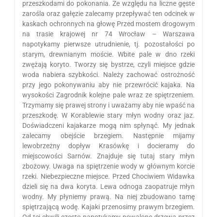
przeszkodami do pokonania. Ze względu na liczne gęste
zarośla oraz gałęzie zalecamy przepływać ten odcinek w
kaskach ochronnych na głowę Przed mostem drogowym
na trasie krajowej nr 74 Wrocław – Warszawa
napotykamy pierwsze utrudnienie, tj. pozostałości po
starym, drewnianym moście. Wbite pale w dno rzeki
zwężają koryto. Tworzy się bystrze, czyli miejsce gdzie
woda nabiera szybkości. Należy zachować ostrożność
przy jego pokonywaniu aby nie przewrócić kajaka. Na
wysokości Zagrodnik kolejne pale wraz ze spiętrzeniem.
Trzymamy się prawej strony i uważamy aby nie wpaść na
przeszkodę. W Korablewie stary młyn wodny oraz jaz.
Doświadczeni kajakarze mogą nim spłynąć. My jednak
zalecamy obejście brzegiem. Następnie mijamy
lewobrzeżny dopływ Krasówkę i docieramy do
miejscowości Sarnów. Znajduje się tutaj stary młyn
zbożowy. Uwaga na spiętrzenie wody w głównym korcie
rzeki. Niebezpieczne miejsce. Przed Chociwiem Widawka
dzieli się na dwa koryta. Lewa odnoga zaopatruje młyn
wodny. My płyniemy prawą. Na niej zbudowano tamę
spiętrzającą wodę. Kajaki przenosimy prawym brzegiem.