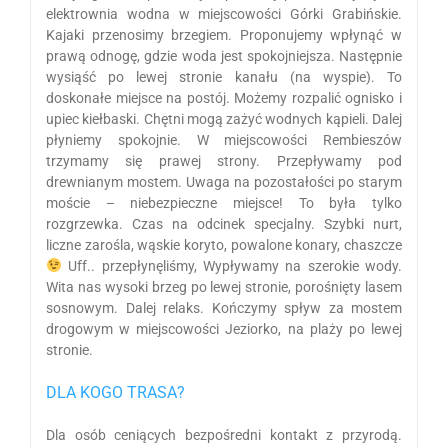
elektrownia wodna w miejscowości Górki Grabińskie.
Kajaki przenosimy brzegiem. Proponujemy wpłynąć w
prawą odnogę, gdzie woda jest spokojniejsza. Następnie
wysiąść po lewej stronie kanału (na wyspie). To
doskonałe miejsce na postój. Możemy rozpalić ognisko i
upiec kiełbaski. Chętni mogą zażyć wodnych kąpieli. Dalej
płyniemy spokojnie. W miejscowości Rembieszów
trzymamy się prawej strony. Przepływamy pod
drewnianym mostem. Uwaga na pozostałości po starym
moście – niebezpieczne miejsce! To była tylko
rozgrzewka. Czas na odcinek specjalny. Szybki nurt,
liczne zarośla, wąskie koryto, powalone konary, chaszcze
Uff.. przepłynęliśmy, Wypływamy na szerokie wody.
Wita nas wysoki brzeg po lewej stronie, porośnięty lasem
sosnowym. Dalej relaks. Kończymy spływ za mostem
drogowym w miejscowości Jeziorko, na plaży po lewej
stronie.
DLA KOGO TRASA?
Dla osób ceniących bezpośredni kontakt z przyrodą.