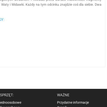
 Waty i Widawki. Każdy na tym odcinku znajdzie coś dla siebie. Dwa
Y:
SPRZĘT:
WAŻNE
 jednoosobowe
Przydatne informacje