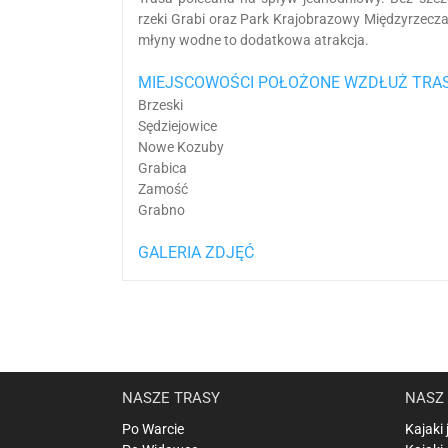
rzeki Grabi oraz Park Krajobrazowy Międzyrzecza
młyny wodne to dodatkowa atrakcja.
MIEJSCOWOŚCI POŁOŻONE WZDŁUŻ TRAS
Brzeski
Sędziejowice
Nowe Kozuby
Grabica
Zamość
Grabno
GALERIA ZDJĘĆ
NASZE TRASY
NASZ 
Po Warcie
Kajaki