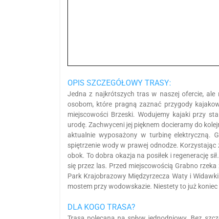
OPIS SZCZEGÓŁOWY TRASY:
Jedna z najkrótszych tras w naszej ofercie, al
osobom, które pragną zaznać przygody kajakow
miejscowości Brzeski. Wodujemy kajaki przy st
urodę. Zachwyceni jej pięknem docieramy do kole
aktualnie wyposażony w turbinę elektryczną.
spiętrzenie wody w prawej odnodze. Korzystając
obok. To dobra okazja na posiłek i regenerację sił
się przez las. Przed miejscowością Grabno rzeka
Park Krajobrazowy Międzyrzecza Waty i Widawk
mostem przy wodowskazie. Niestety to już koniec 
DLA KOGO TRASA?
Trasa polecana na spływ jednodniowy. Bez szcz