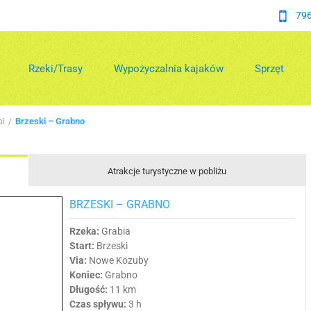
796
Rzeki/Trasy
Wypożyczalnia kajaków
Sprzęt
Brzeski – Grabno
bi
/
Atrakcje turystyczne w pobliżu
BRZESKI – GRABNO
Rzeka:
Grabia
Start:
Brzeski
Via:
Nowe Kozuby
Koniec:
Grabno
Długość:
11 km
Czas spływu:
3 h