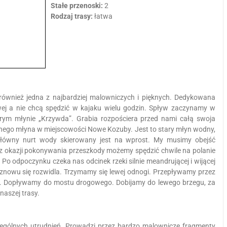
Stałe przenoski:
2
Rodzaj trasy:
łatwa
e również jedna z najbardziej malowniczych i pięknych. Dedykowana
ej a nie chcą spędzić w kajaku wielu godzin. Spływ zaczynamy w
arym młynie „Krzywda”. Grabia rozpościera przed nami całą swoja
jnego młyna w miejscowości Nowe Kozuby. Jest to stary młyn wodny,
 Główny nurt wody skierowany jest na wprost. My musimy obejść
 z okazji pokonywania przeszkody możemy spędzić chwile na polanie
. Po odpoczynku czeka nas odcinek rzeki silnie meandrującej i wijącej
 znowu się rozwidla. Trzymamy się lewej odnogi. Przepływamy przez
i. Dopływamy do mostu drogowego. Dobijamy do lewego brzegu, za
naszej trasy.
ególnych utrudnień. Prowadzi przez bardzo malownicze fragmenty