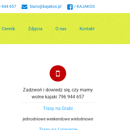
 944 657
biuro@kajakos.pl
/ KAJAKOS
Cennik
Zdjęcia
O nas
Kontakt
Zadzwoń i dowiedz się, czy mamy
wolne kajaki 796 944 657
Trasy na Grabi
jednodniowe
weekendowe
wielodniowe
Trasy na Liswarcie