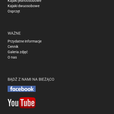
Kajaki jednoosobowe
Kajaki dwuosobowe
Osprzęt
WAŻNE
Przydatne informacje
Cennik
Galeria zdjęć
O nas
BĄDŹ Z NAMI NA BIEŻĄCO