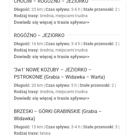
CHOCIW – ROGÓŹNO – JEZIORKO
Długość:
23 km |
Czas spływu:
5-6 h |
Stałe przenoski:
2 |
Rodzaj trasy:
średnia, miejscami trudna
Dowiedz się więcej o trasie spływu>>
ROGÓŹNO – JEZIORKO
Długość:
16 km |
Czas spływu:
3-4 h |
Stałe przenoski:
2 |
Rodzaj trasy:
średnia, miejscami trudna
Dowiedz się więcej o trasie spływu>>
’3w1′ NOWE KOZUBY – JEZIORKO –
PSTROKONIE (Grabia – Widawka – Warta)
Długość:
20 km |
Czas spływu:
5 h |
Stałe przenoski:
2 |
Rodzaj trasy:
średnia, miejscami trudna
Dowiedz się więcej o trasie spływu>>
BRZESKI – GÓRKI GRABIŃSKIE (Grabia –
Widawka)
Długość:
15 km |
Czas spływu:
3-4 h |
Stałe przenoski:
3 |
Rodzaj trasy:
łatwa