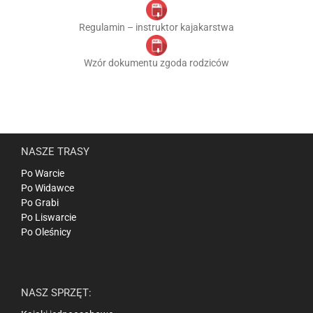
Regulamin – instruktor kajakarstwa
Wzór dokumentu zgoda rodziców
NASZE TRASY
Po Warcie
Po Widawce
Po Grabi
Po Liswarcie
Po Oleśnicy
NASZ SPRZĘT: