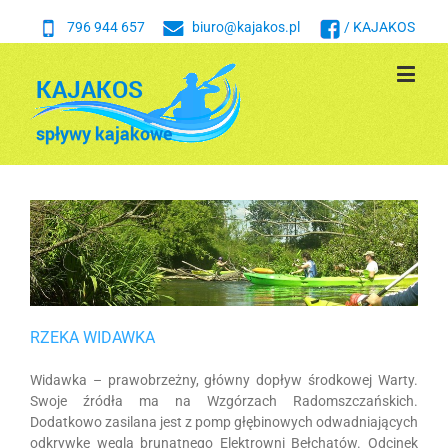
796 944 657
biuro@kajakos.pl
/ KAJAKOS
RZEKA WIDAWKA
Widawka – prawobrzeżny, główny dopływ środkowej Warty.
Swoje źródła ma na Wzgórzach Radomszczańskich.
Dodatkowo zasilana jest z pomp głębinowych odwadniających
odkrywkę węgla brunatnego Elektrowni Bełchatów. Odcinek