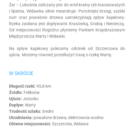
Żar – Lubośnia zaliczany jest do wód krainy ryb łososiowatych
i lipienia. Widawka silnie meandruje. Porośnięte brzegi, szybki
nurt oraz powalone drzewa uatrakcyjniają spływ kajakowy.
Rzeka zasilana jest dopływami: Krasówką, Grabią i Niecieczą.
Od miejscowości Rogóźno płyniemy Parkiem Krajobrazowym
Międzyrzecza Warty i Widawki.
Na spływ kajakowy polecamy odcinek od Szczercowa do
ujścia. Możemy również przedłużyć trasę o rzekę Wartę.
W SKRÓCIE
Długość rzeki:
95,8 km
Źródło:
Feliksów
Ujście:
Jeziorko
Dopływ:
Warty
Trudność szlaku:
średni
Utrudnienia:
powalone drzewa, elektrownia wodna
Główne miejscowości:
Szczerców, Widawa