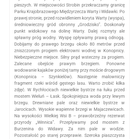
pieszych. W miejscowości Strobin przekraczamy granicę
Parku Krajobrazowego Międzyrzecza Warty i Widawki. Po
prawej stronie, przed rozwidleniem koryta Warty (wyspa),
średniowieczny gród obronny „Grodzisko”. Doskonały
punkt widokowy na dolinę Warty. Dalej rozmyty ale
spławny próg wodny. Wyspę opływamy prawą odnogą.
Dobijamy do prawego brzegu około 80 metrów przed
zniszczonym progiem elektrowni wodnej w Konopnicy.
Niebezpieczne miejsce. Silny prąd wsteczny za progiem.
Zalecane obejście prawym brzegiem. Ponowne
wodowanie kajaków poniżej tamy przy moście drogowym
(Konopnica – Szynkielów). Następnie malowniczy
fragment rzeki wśród gęstego lasu. Warto zrobić kilka
zdjęć. W Rychłocicach niewielkie bystrze na łuku przed
mostem Wieluń – Łask. Spokojniejsza woda przy lewym
brzegu. Drewniane pale oraz niewielkie bystrze w
Jarocicach. Wysokie wapienne brzegi w Majaczewicach.
Na wysokości Wielkiej Wsi B – prawobrzeżny rezerwat
przyrody „Winnica”. Przepływamy pod mostem z
Burzenina do Widawy. Za nim pale w wodzie.
Pozostałość po starej przeprawie. Szeroka piaszczysta