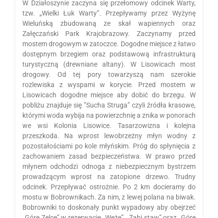
W Działoszynie zaczyna się przełomowy odcinek Warty,
tzw. „Wielki Łuk Warty”. Przepływamy przez Wyżynę
Wieluńską zbudowaną ze skał wapiennych oraz
Załęczański Park Krajobrazowy. Zaczynamy przed
mostem drogowym w zatoczce. Dogodne miejsce z łatwo
dostępnym brzegiem oraz podstawową infrastrukturą
turystyczną (drewniane altany). W Lisowicach most
drogowy. Od tej pory towarzyszą nam szerokie
rozlewiska z wyspami w korycie. Przed mostem w
Lisowicach dogodne miejsce aby dobić do brzegu. W
pobliżu znajduje się ”Sucha Struga” czyli źródła krasowe,
którymi woda wybija na powierzchnię a znika w ponorach
we wsi Kolonia Lisowice. Tasarzowizna i kolejna
przeszkoda. Na wprost lewobrzeżny młyn wodny z
pozostałościami po kole młyńskim. Próg do spłynięcia z
zachowaniem zasad bezpieczeństwa. W prawo przed
młynem odchodzi odnoga z niebezpiecznym bystrzem
prowadzącym wprost na zatopione drzewo. Trudny
odcinek. Przepływać ostrożnie. Po 2 km docieramy do
mostu w Bobrownikach. Za nim, z lewej polana na biwak.
Bobrowniki to doskonały punkt wypadowy aby obejrzeć
„Górę Zelce” w rezerwacie „Węże”, „Żabi staw” oraz „Górę