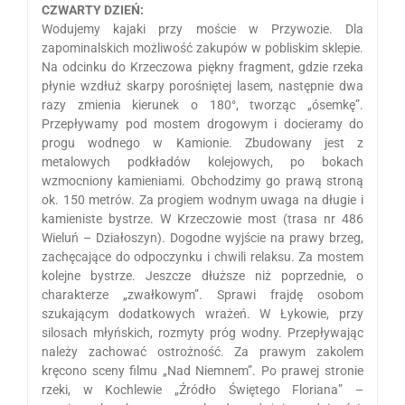
CZWARTY DZIEŃ:
Wodujemy kajaki przy moście w Przywozie. Dla
zapominalskich możliwość zakupów w pobliskim sklepie.
Na odcinku do Krzeczowa piękny fragment, gdzie rzeka
płynie wzdłuż skarpy porośniętej lasem, następnie dwa
razy zmienia kierunek o 180°, tworząc „ósemkę”.
Przepływamy pod mostem drogowym i docieramy do
progu wodnego w Kamionie. Zbudowany jest z
metalowych podkładów kolejowych, po bokach
wzmocniony kamieniami. Obchodzimy go prawą stroną
ok. 150 metrów. Za progiem wodnym uwaga na długie i
kamieniste bystrze. W Krzeczowie most (trasa nr 486
Wieluń – Działoszyn). Dogodne wyjście na prawy brzeg,
zachęcające do odpoczynku i chwili relaksu. Za mostem
kolejne bystrze. Jeszcze dłuższe niż poprzednie, o
charakterze „zwałkowym”. Sprawi frajdę osobom
szukającym dodatkowych wrażeń. W Łykowie, przy
silosach młyńskich, rozmyty próg wodny. Przepływając
należy zachować ostrożność. Za prawym zakolem
kręcono sceny filmu „Nad Niemnem”. Po prawej stronie
rzeki, w Kochlewie „Źródło Świętego Floriana” –