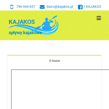
796 944 657
biuro@kajakos.pl
/ KAJAKOS
O trasie