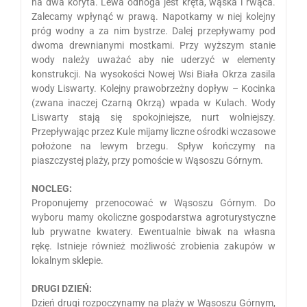
na dwa koryta. Lewa odnoga jest kręta, wąska i rwąca.
Zalecamy wpłynąć w prawą. Napotkamy w niej kolejny
próg wodny a za nim bystrze. Dalej przepływamy pod
dwoma drewnianymi mostkami. Przy wyższym stanie
wody należy uważać aby nie uderzyć w elementy
konstrukcji. Na wysokości Nowej Wsi Biała Okrza zasila
wody Liswarty. Kolejny prawobrzeżny dopływ – Kocinka
(zwana inaczej Czarną Okrzą) wpada w Kulach. Wody
Liswarty stają się spokojniejsze, nurt wolniejszy.
Przepływając przez Kule mijamy liczne ośrodki wczasowe
położone na lewym brzegu. Spływ kończymy na
piaszczystej plaży, przy pomoście w Wąsoszu Górnym.
NOCLEG:
Proponujemy przenocować w Wąsoszu Górnym. Do
wyboru mamy okoliczne gospodarstwa agroturystyczne
lub prywatne kwatery. Ewentualnie biwak na własna
rękę. Istnieje również możliwość zrobienia zakupów w
lokalnym sklepie.
DRUGI DZIEŃ:
Dzień drugi rozpoczynamy na plaży w Wąsoszu Górnym,