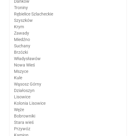
Danków
Troniny
Rębielice Szlacheckie
Szyszków
Krym
Zawady
Miedźno
Suchany
Brzózki
Władysławów
Nowa Wieś
Mszyce
Kule
Wąsosz Górny
Działoszyn
Lisowice
Kolonia Lisowice
Węże
Bobrowniki
Stara wieś
Przywóz
Kamion