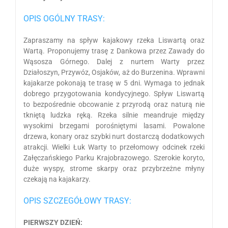
OPIS OGÓLNY TRASY:
Zapraszamy na spływ kajakowy rzeka Liswartą oraz
Wartą. Proponujemy trasę z Dankowa przez Zawady do
Wąsosza Górnego. Dalej z nurtem Warty przez
Działoszyn, Przywóz, Osjaków, aż do Burzenina. Wprawni
kajakarze pokonają te trasę w 5 dni. Wymaga to jednak
dobrego przygotowania kondycyjnego. Spływ Liswartą
to bezpośrednie obcowanie z przyrodą oraz naturą nie
tkniętą ludzka ręką. Rzeka silnie meandruje między
wysokimi brzegami porośniętymi lasami. Powalone
drzewa, konary oraz szybki nurt dostarczą dodatkowych
atrakcji. Wielki Łuk Warty to przełomowy odcinek rzeki
Załęczańskiego Parku Krajobrazowego. Szerokie koryto,
duże wyspy, strome skarpy oraz przybrzeżne młyny
czekają na kajakarzy.
OPIS SZCZEGÓŁOWY TRASY:
PIERWSZY DZIEŃ: