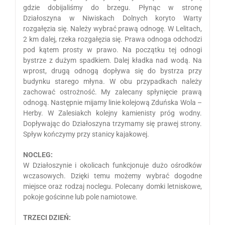
gdzie dobijaliśmy do brzegu. Płynąc w stronę
Działoszyna w Niwiskach Dolnych koryto Warty
rozgałęzia się. Należy wybrać prawą odnogę. W Lelitach,
2 km dalej, rzeka rozgałęzia się. Prawa odnoga odchodzi
pod kątem prosty w prawo. Na początku tej odnogi
bystrze z dużym spadkiem. Dalej kładka nad wodą. Na
wprost, drugą odnogą dopływa się do bystrza przy
budynku starego młyna. W obu przypadkach należy
zachować ostrożność. My zalecany spłynięcie prawą
odnogą. Następnie mijamy linie kolejową Zduńska Wola –
Herby. W Zalesiakch kolejny kamienisty próg wodny.
Dopływając do Działoszyna trzymamy się prawej strony.
Spływ kończymy przy stanicy kajakowej.
NOCLEG:
W Działoszynie i okolicach funkcjonuje dużo ośrodków
wczasowych. Dzięki temu możemy wybrać dogodne
miejsce oraz rodzaj noclegu. Polecany domki letniskowe,
pokoje gościnne lub pole namiotowe.
TRZECI DZIEŃ: