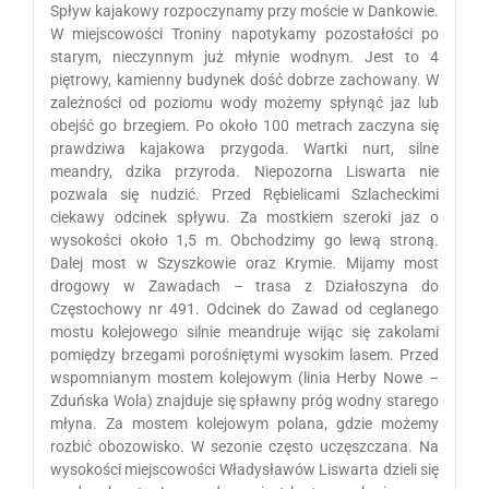
Spływ kajakowy rozpoczynamy przy moście w Dankowie.
W miejscowości Troniny napotykamy pozostałości po
starym, nieczynnym już młynie wodnym. Jest to 4
piętrowy, kamienny budynek dość dobrze zachowany. W
zależności od poziomu wody możemy spłynąć jaz lub
obejść go brzegiem. Po około 100 metrach zaczyna się
prawdziwa kajakowa przygoda. Wartki nurt, silne
meandry, dzika przyroda. Niepozorna Liswarta nie
pozwala się nudzić. Przed Rębielicami Szlacheckimi
ciekawy odcinek spływu. Za mostkiem szeroki jaz o
wysokości około 1,5 m. Obchodzimy go lewą stroną.
Dalej most w Szyszkowie oraz Krymie. Mijamy most
drogowy w Zawadach – trasa z Działoszyna do
Częstochowy nr 491. Odcinek do Zawad od ceglanego
mostu kolejowego silnie meandruje wijąc się zakolami
pomiędzy brzegami porośniętymi wysokim lasem. Przed
wspomnianym mostem kolejowym (linia Herby Nowe –
Zduńska Wola) znajduje się spławny próg wodny starego
młyna. Za mostem kolejowym polana, gdzie możemy
rozbić obozowisko. W sezonie często uczęszczana. Na
wysokości miejscowości Władysławów Liswarta dzieli się