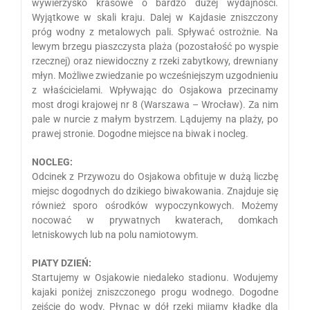
wywierzysko krasowe o bardzo dużej wydajności.
Wyjątkowe w skali kraju. Dalej w Kajdasie zniszczony
próg wodny z metalowych pali. Spływać ostrożnie. Na
lewym brzegu piaszczysta plaża (pozostałość po wyspie
rzecznej) oraz niewidoczny z rzeki zabytkowy, drewniany
młyn. Możliwe zwiedzanie po wcześniejszym uzgodnieniu
z właścicielami. Wpływając do Osjakowa przecinamy
most drogi krajowej nr 8 (Warszawa – Wrocław). Za nim
pale w nurcie z małym bystrzem. Lądujemy na plaży, po
prawej stronie. Dogodne miejsce na biwak i nocleg.
NOCLEG:
Odcinek z Przywozu do Osjakowa obfituje w dużą liczbę
miejsc dogodnych do dzikiego biwakowania. Znajduje się
również sporo ośrodków wypoczynkowych. Możemy
nocować w prywatnych kwaterach, domkach
letniskowych lub na polu namiotowym.
PIATY DZIEŃ:
Startujemy w Osjakowie niedaleko stadionu. Wodujemy
kajaki poniżej zniszczonego progu wodnego. Dogodne
zejście do wody. Płynąc w dół rzeki mijamy kładkę dla