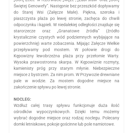
Świętej Genowefy”. Następnie bez przeszkód dopływamy
do Starej Wsi (Załęcze Małe). Piękna, szeroka i
piaszczysta plaża po lewej stronie, zachęca do chwili
odpoczynku i kąpieli. W niedalekiej odległości znajduje się
starorzecze oraz „Granatowe źródła” (źródło
krystalicznie czystych wód podziemnych wybijające na
powierzchnię) warte zobaczenia. Mijając Załęcze Wielkie
przepływamy pod mostem. W połowie drogi do
Kępowizny lewobrzeżna plaża przy przełomie Warty.
Wysoka prawostronna skarpa. W Kępowiznie rozmyty,
kamienisty próg przy starym młynie. Niebezpieczne
miejsce z bystrzem. Za nim prom. W Przywozie drewniane
pale w wodzie. Za mostem dogodne miejsce na
zakończenie spływu po lewej stronie.
NOCLEG:
Wzdłuż całej trasy spływu funkcjonuje duża ilość
ośrodków wypoczynkowych. Dzięki temu możemy
wybrać dogodne miejsce oraz rodzaj noclegu. Polecany
domki letniskowe, pokoje gościnne lub pole namiotowe.