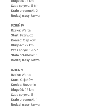
Długość:
27 km
Czas spływu:
5-6 h
Stałe przenoski:
2
Rodzaj trasy:
łatwa
DZIEŃ IV
Rzeka:
Warta
Start:
Przywóz
Koniec:
Osjaków
Długość:
22 km
Czas spływu:
4-5 h
Stałe przenoski:
1
Rodzaj trasy:
łatwa
DZIEŃ V
Rzeka:
Warta
Start:
Osjaków
Koniec:
Burzenin
Długość:
25 km
Czas spływu:
5 h
Stałe przenoski:
1
Rodzaj trasy:
łatwa