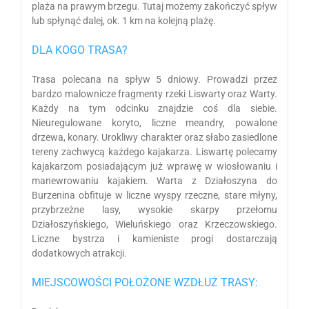
plaża na prawym brzegu. Tutaj możemy zakończyć spływ
lub spłynąć dalej, ok. 1 km na kolejną plażę.
DLA KOGO TRASA?
Trasa polecana na spływ 5 dniowy. Prowadzi przez
bardzo malownicze fragmenty rzeki Liswarty oraz Warty.
Każdy na tym odcinku znajdzie coś dla siebie.
Nieuregulowane koryto, liczne meandry, powalone
drzewa, konary. Urokliwy charakter oraz słabo zasiedlone
tereny zachwycą każdego kajakarza. Liswartę polecamy
kajakarzom posiadającym już wprawę w wiosłowaniu i
manewrowaniu kajakiem. Warta z Działoszyna do
Burzenina obfituje w liczne wyspy rzeczne, stare młyny,
przybrzeżne lasy, wysokie skarpy przełomu
Działoszyńskiego, Wieluńskiego oraz Krzeczowskiego.
Liczne bystrza i kamieniste progi dostarczają
dodatkowych atrakcji.
MIEJSCOWOŚCI POŁOŻONE WZDŁUŻ TRASY: