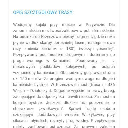
OPIS SZCZEGÓŁOWY TRASY:
Wodujemy kajaki przy moście w Przywozie. Dla
zapominalskich możliwość zakupów w pobliskim sklepie.
Na odcinku do Krzeczowa piękny fragment, gdzie rzeka
płynie wzdłuż skarpy porośniętej lasem, następnie dwa
razy zmienia kierunek o 180°, tworząc „ósemkę”.
Przepływamy pod mostem drogowym i docieramy do
progu wodnego w Kamionie. Zbudowany jest z
metalowych podkładów kolejowych, po bokach
wzmocniony kamieniami. Obchodzimy go prawą stroną
ok. 150 metrów. Za progiem wodnym uwaga na długie i
kamieniste bystrze. W Krzeczowie most (trasa nr 486
Wieluń – Działoszyn). Dogodne wyjście na prawy brzeg,
zachęcające do odpoczynku i chwili relaksu. Za mostem
kolejne bystrze. Jeszcze dłuższe niż poprzednie, o
charakterze „zwałkowym”. Sprawi frajdę osobom
szukającym dodatkowych wrażeń. W Łykowie, przy
silosach młyńskich, rozmyty próg wodny. Przepływając
należy zachować ostrożność. Za prawym zakolem