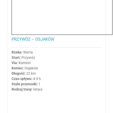
PRZYWÓZ – OSJAKÓW
Rzeka:
Warta
Start:
Przywóz
Via:
Kamion
Koniec:
Osjaków
Długość:
22 km
Czas spływu:
4-5 h
Stałe przenoski:
1
Rodzaj trasy:
łatwa