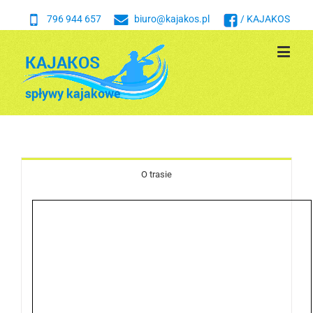
796 944 657
biuro@kajakos.pl
/ KAJAKOS
O trasie