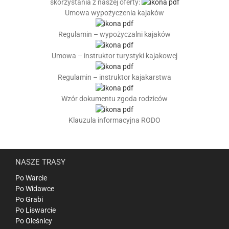
skorzystania z naszej oferty:
Umowa wypożyczenia kajaków
Regulamin – wypożyczalni kajaków
Umowa – instruktor turystyki kajakowej
Regulamin – instruktor kajakarstwa
Wzór dokumentu zgoda rodziców
Klauzula informacyjna RODO
NASZE TRASY
Po Warcie
Po Widawce
Po Grabi
Po Liswarcie
Po Oleśnicy