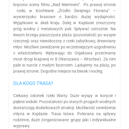
kręcono sceny filmu „Nad Niemnem”. Po prawej stronie
rzeki, w Kochlewie „Źródło Świętego Floriana” –
wywierzysko krasowe o bardzo dużej wydajności.
Wyjątkowe w skali kraju. Dalej w Kajdasie zniszczony
próg wodny z metalowych pali. Spływać ostrożnie. Na
lewym brzegu piaszczysta plaża (pozostałość po wyspie
rzecznej) oraz niewidoczny z rzeki zabytkowy, drewniany
młyn. Możliwe zwiedzanie po wcześniejszym uzgodnieniu
z właścicielami. Wpływając do Osjakowa przecinamy
most drogi krajowej nr 8 (Warszawa – Wrocław). Za nim
pale w nurcie z małym bystrzem. Lądujemy na plaży, po
prawej stronie. Dogodne miejsce na biwak i nocleg.
DLA KOGO TRASA?
Ciekawy odcinek rzeki Warty. Duże wyspy w korycie i
piękne widoki. Pozostałości po starych progach wodnych
dostarczają dodatkowych atrakcji. Możliwość zwiedzenia
młyna w Kajdasie. Trasa łatwa. Polecana na spływy
rodzinne, duże zorganizowane grupy jaki i indywidualne
wyprawy.