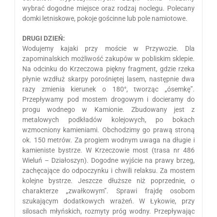
wybrać dogodne miejsce oraz rodzaj noclegu. Polecany
domki letniskowe, pokoje gościnne lub pole namiotowe.
DRUGI DZIEŃ:
Wodujemy kajaki przy moście w Przywozie. Dla
zapominalskich możliwość zakupów w pobliskim sklepie.
Na odcinku do Krzeczowa piękny fragment, gdzie rzeka
płynie wzdłuż skarpy porośniętej lasem, następnie dwa
razy zmienia kierunek o 180°, tworząc „ósemkę”.
Przepływamy pod mostem drogowym i docieramy do
progu wodnego w Kamionie. Zbudowany jest z
metalowych podkładów kolejowych, po bokach
wzmocniony kamieniami. Obchodzimy go prawą stroną
ok. 150 metrów. Za progiem wodnym uwaga na długie i
kamieniste bystrze. W Krzeczowie most (trasa nr 486
Wieluń – Działoszyn). Dogodne wyjście na prawy brzeg,
zachęcające do odpoczynku i chwili relaksu. Za mostem
kolejne bystrze. Jeszcze dłuższe niż poprzednie, o
charakterze „zwałkowym”. Sprawi frajdę osobom
szukającym dodatkowych wrażeń. W Łykowie, przy
silosach młyńskich, rozmyty próg wodny. Przepływając