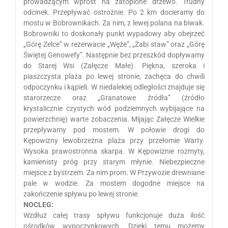
prowadzącym wprost na zatopione drzewo. Trudny
odcinek. Przepływać ostrożnie. Po 2 km docieramy do
mostu w Bobrownikach. Za nim, z lewej polana na biwak.
Bobrowniki to doskonały punkt wypadowy aby obejrzeć
„Górę Zelce” w rezerwacie „Węże”, „Żabi staw” oraz „Górę
Świętej Genowefy”. Następnie bez przeszkód dopływamy
do Starej Wsi (Załęcze Małe). Piękna, szeroka i
piaszczysta plaża po lewej stronie, zachęca do chwili
odpoczynku i kąpieli. W niedalekiej odległości znajduje się
starorzecze oraz „Granatowe źródła” (źródło
krystalicznie czystych wód podziemnych wybijające na
powierzchnię) warte zobaczenia. Mijając Załęcze Wielkie
przepływamy pod mostem. W połowie drogi do
Kępowizny lewobrzeżna plaża przy przełomie Warty.
Wysoka prawostronna skarpa. W Kępowiznie rozmyty,
kamienisty próg przy starym młynie. Niebezpieczne
miejsce z bystrzem. Za nim prom. W Przywozie drewniane
pale w wodzie. Za mostem dogodne miejsce na
zakończenie spływu po lewej stronie.
NOCLEG:
Wzdłuż całej trasy spływu funkcjonuje duża ilość
ośrodków wypoczynkowych. Dzięki temu możemy