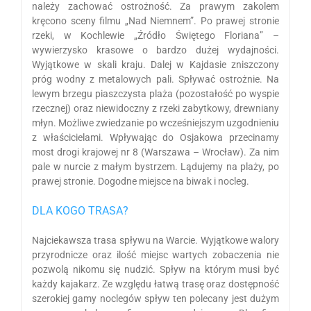
należy zachować ostrożność. Za prawym zakolem
kręcono sceny filmu „Nad Niemnem”. Po prawej stronie
rzeki, w Kochlewie „Źródło Świętego Floriana” –
wywierzysko krasowe o bardzo dużej wydajności.
Wyjątkowe w skali kraju. Dalej w Kajdasie zniszczony
próg wodny z metalowych pali. Spływać ostrożnie. Na
lewym brzegu piaszczysta plaża (pozostałość po wyspie
rzecznej) oraz niewidoczny z rzeki zabytkowy, drewniany
młyn. Możliwe zwiedzanie po wcześniejszym uzgodnieniu
z właścicielami. Wpływając do Osjakowa przecinamy
most drogi krajowej nr 8 (Warszawa – Wrocław). Za nim
pale w nurcie z małym bystrzem. Lądujemy na plaży, po
prawej stronie. Dogodne miejsce na biwak i nocleg.
DLA KOGO TRASA?
Najciekawsza trasa spływu na Warcie. Wyjątkowe walory
przyrodnicze oraz ilość miejsc wartych zobaczenia nie
pozwolą nikomu się nudzić. Spływ na którym musi być
każdy kajakarz. Ze względu łatwą trasę oraz dostępność
szerokiej gamy noclegów spływ ten polecany jest dużym