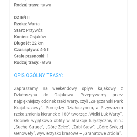
Rodzaj trasy:
łatwa
DZIEŃ II
Rzeka:
Warta
Start:
Przywóz
Koniec:
Osjaków
Długość:
22 km
Czas spływu:
4-5 h
Stałe przenoski:
1
Rodzaj trasy:
łatwa
OPIS OGÓLNY TRASY:
Zapraszamy na weekendowy spływ kajakowy z
Działoszyna do Osjakowa. Przepływamy przez
najpiękniejszy odcinek rzeki Warty, czyli „Załęczański Park
Krajobrazowy”. Pomiędzy Działoszynem, a Przywozem
rzeka zmienia kierunek o 180° tworząc „Wielki Łuk Warty”.
Odcinek wyjątkowo obfity w atrakcje turystyczne, min.:
„Suchą Strugę”, „Górę Zelce”, „Żabi Staw”, „Górę Świętej
Genowefy”, wywierzysko krasowe – „Granatowe Źródła”.