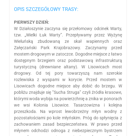
OPIS SZCZEGÓŁOWY TRASY:
PIERWSZY DZIEŃ:
W Działoszynie zaczyna się przełomowy odcinek Warty,
tzw. „Wielki Łuk Warty”. Przepływamy przez Wyżynę
Wieluńską zbudowaną ze skał wapiennych oraz
Załęczański Park Krajobrazowy. Zaczynamy przed
mostem drogowym w zatoczce. Dogodne miejsce z łatwo
dostępnym brzegiem oraz podstawową infrastrukturą
turystyczną (drewniane altany). W Lisowicach most
drogowy. Od tej pory towarzyszą nam szerokie
rozlewiska z wyspami w korycie. Przed mostem w
Lisowicach dogodne miejsce aby dobić do brzegu. W
pobliżu znajduje się ”Sucha Struga” czyli źródła krasowe,
którymi woda wybija na powierzchnię a znika w ponorach
we wsi Kolonia Lisowice. Tasarzowizna i kolejna
przeszkoda. Na wprost lewobrzeżny młyn wodny z
pozostałościami po kole młyńskim. Próg do spłynięcia z
zachowaniem zasad bezpieczeństwa. W prawo przed
młynem odchodzi odnoga z niebezpiecznym bystrzem