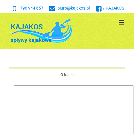
796 944 657
biuro@kajakos.pl
/ KAJAKOS
O trasie