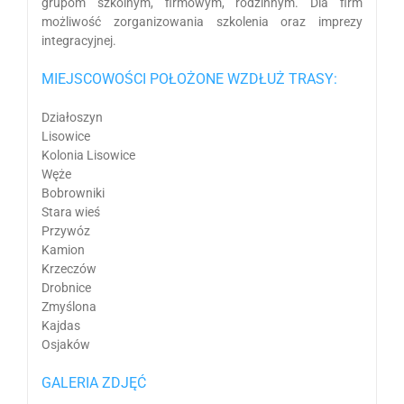
grupom szkolnym, firmowym, rodzinnym. Dla firm
możliwość zorganizowania szkolenia oraz imprezy
integracyjnej.
MIEJSCOWOŚCI POŁOŻONE WZDŁUŻ TRASY:
Działoszyn
Lisowice
Kolonia Lisowice
Węże
Bobrowniki
Stara wieś
Przywóz
Kamion
Krzeczów
Drobnice
Zmyślona
Kajdas
Osjaków
GALERIA ZDJĘĆ