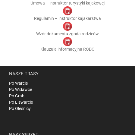
Umowa – instruktor turystyki kajakowej
Regulamin – instruktor kajakarstwa
Wzór dokumentu zgoda rodziców
Klauzula informacyjna RODO
NASZE TRASY
Po Warcie
Po Widawce
Po Grabi
Po Liswarcie
Po Oleśnicy
NASZ SPRZĘT: