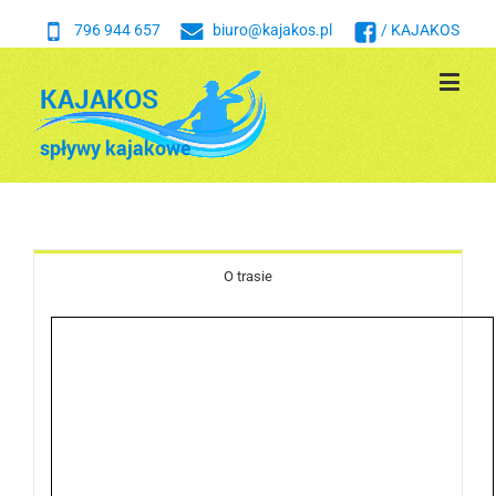
796 944 657
biuro@kajakos.pl
/ KAJAKOS
O trasie