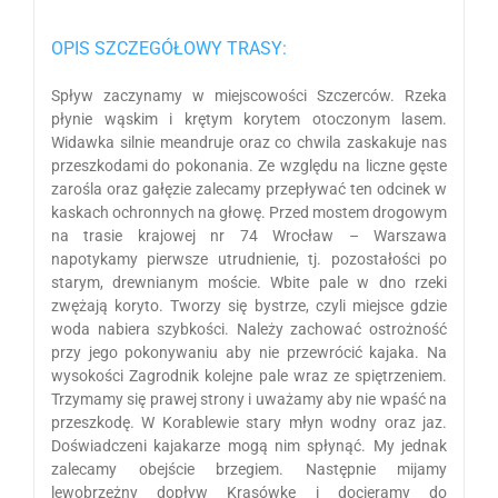
OPIS SZCZEGÓŁOWY TRASY:
Spływ zaczynamy w miejscowości Szczerców. Rzeka
płynie wąskim i krętym korytem otoczonym lasem.
Widawka silnie meandruje oraz co chwila zaskakuje nas
przeszkodami do pokonania. Ze względu na liczne gęste
zarośla oraz gałęzie zalecamy przepływać ten odcinek w
kaskach ochronnych na głowę. Przed mostem drogowym
na trasie krajowej nr 74 Wrocław – Warszawa
napotykamy pierwsze utrudnienie, tj. pozostałości po
starym, drewnianym moście. Wbite pale w dno rzeki
zwężają koryto. Tworzy się bystrze, czyli miejsce gdzie
woda nabiera szybkości. Należy zachować ostrożność
przy jego pokonywaniu aby nie przewrócić kajaka. Na
wysokości Zagrodnik kolejne pale wraz ze spiętrzeniem.
Trzymamy się prawej strony i uważamy aby nie wpaść na
przeszkodę. W Korablewie stary młyn wodny oraz jaz.
Doświadczeni kajakarze mogą nim spłynąć. My jednak
zalecamy obejście brzegiem. Następnie mijamy
lewobrzeżny dopływ Krasówkę i docieramy do