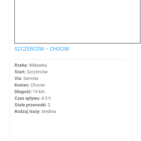
SZCZERCÓW – CHOCIW
Rzeka:
Widawka
Start:
Szczerców
Via:
Sarnów
Koniec:
Chociw
Długość:
19 km
Czas spływu:
4-5 h
Stałe przenoski:
2
Rodzaj trasy:
średnia